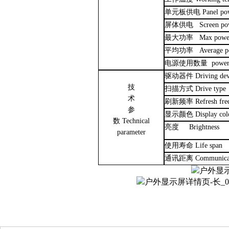
单元板供电
Panel po
屏体供电
Screen po
最大功率
Max powe
平
均
功率
Average 
电源使用数量
power
驱动器件
Driving de
技
扫描方式
Drive type
术
刷新频率
Refresh
fre
参
显示颜色
Display col
数
Technical
亮度
Brightness
parameter
使用寿命
Life span
通讯距离
Communicat