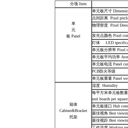
分项
Item
单元板尺寸
Dimensi
点间距离
Pixel pitch
单
物理密度
Pixel Dens
元
发光点颜色
Pixel con
板
Panel
灯体
LED specific
单元板分辨率
Pixel 
单元板平均功率
Ave
单元板电流
Panel cu
PCB
防火等级
单元板重量
Panel we
湿度
Humidity
每平方米
单元板数
unit boards per squar
箱体
单元板接口
Hub conn
Cabinet&Bracket
最佳视角
Best viewin
托架
最佳视距
Best viewin
工作温度
Working te